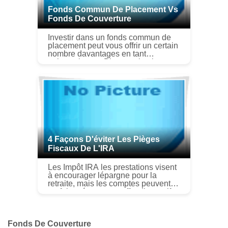
Fonds Commun De Placement Vs
Fonds De Couverture
Investir dans un fonds commun de
placement peut vous offrir un certain
nombre davantages en tant
quinvestisseur. Bien que la plupart
des investisseurs connaissent les
fonds communs de placement, les...
4 Façons D'éviter Les Pièges
Fiscaux De L'IRA
Les Impôt IRA les prestations visent
à encourager lépargne pour la
retraite, mais les comptes peuvent
parfois présenter un effet dissuasif
financier. Par exemple, il y a des
limites sur les types da...
Fonds De Couverture