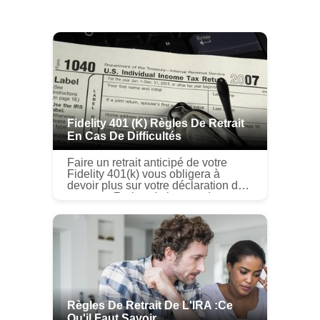
Fidelity 401 (k) Règles De Retrait
En Cas De Difficultés
Faire un retrait anticipé de votre
Fidelity 401(k) vous obligera à
devoir plus sur votre déclaration de
revenus. Retirer de largent dun
Fidelity 401(k), avant datteindre lâge
de la retraite, nest pas...
Règles De Retrait De L'IRA :ce
Qu'il Faut Savoir