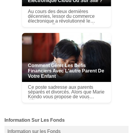
Électronique Cloud Ou Sur Site ?
Au cours des deux dernières
décennies, lessor du commerce
électronique a révolutionné le
commerce. Toute entreprise qui
souhaite réussir dans la vente de
produits et services en ligne dépend
de sa pla...
Comment Gérer Les Défis
Financiers Avec L'autre Parent De
Votre Enfant
Ce poste sadresse aux parents
séparés et divorcés. Alors que Marie
Kondo vous propose de vous
débarrasser des personnes de votre
vie qui ne vous apportent pas de
joie, Lautre parent de vos enfants ...
Information Sur Les Fonds
Information sur les Fonds