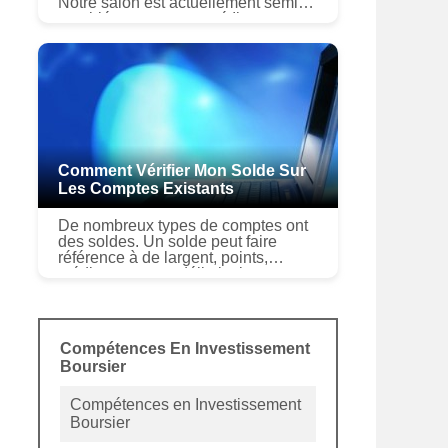
Notre salon est actuellement semi-
meublé avec un canapé Ikea
confortable mais se détériorant et
quelques restes de chaises de salle
à...
Comment Vérifier Mon Solde Sur
Les Comptes Existants
De nombreux types de comptes ont
des soldes. Un solde peut faire
référence à de largent, points,
crédits ou autres délimitations.
Selon le type de compte, vous
pouvez normalement consulter le
solde de...
Compétences En Investissement
Boursier
Compétences en Investissement
Boursier