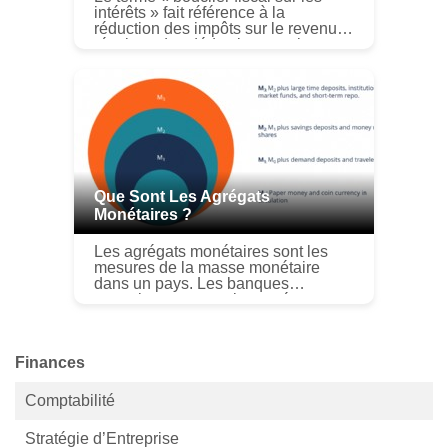
intérêts » fait référence à la
réduction des impôts sur le revenu
résultant des déductions sur le
revenu imposable des frais dintérêt
dune entreprise. Les intérêts s...
Que Sont Les Agrégats
Monétaires ?
Les agrégats monétaires sont les
mesures de la masse monétaire
dans un pays. Les banques
centrales mesurent les agrégats
monétaires et les présentent sous
forme de séries de stocks en
monnaie national...
Finances
Comptabilité
Stratégie d’Entreprise