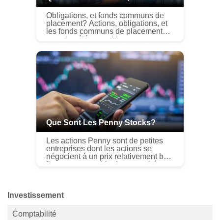
Obligations, et fonds communs de
placement? Actions, obligations, et
les fonds communs de placement
sont des éléments bien connus et
puissants dun portefeuille diversifié.
Pour obtenir les rendements...
Que Sont Les Penny Stocks?
Les actions Penny sont de petites
entreprises dont les actions se
négocient à un prix relativement bas.
Ils peuvent sembler bon marché par
rapport aux actions populaires telles
quAmazon ou Apple, mais...
Investissement
Comptabilité