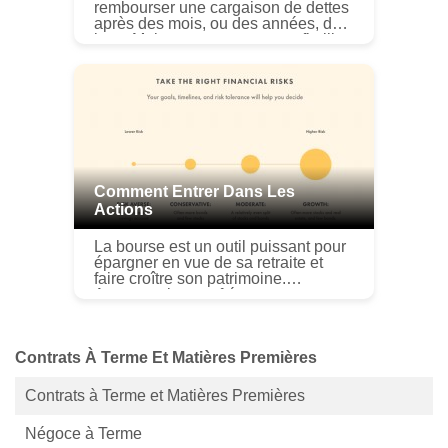
rembourser une cargaison de dettes
après des mois, ou des années, de
lutte. Maintenant que tu es enfin libre
de dettes, vous avez de largent
supplémentaire à dépenser
chaque...
Comment Entrer Dans Les
Actions
La bourse est un outil puissant pour
épargner en vue de sa retraite et
faire croître son patrimoine.
Apprenez les neuf étapes
importantes pour entrer dans les
actions. Alors que la bourse nest
pas p...
Contrats À Terme Et Matières Premières
Contrats à Terme et Matières Premières
Négoce à Terme