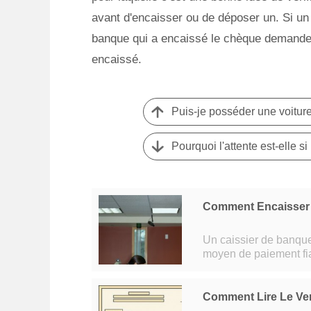
avant d'encaisser ou de déposer un. Si un 
banque qui a encaissé le chèque demander
encaissé.
Puis-je posséder une voiture
Comment Encaisser
Un caissier de banque assiste un clien
moyen de paiement fia
verse à la banque les 
Comment Lire Le Ve