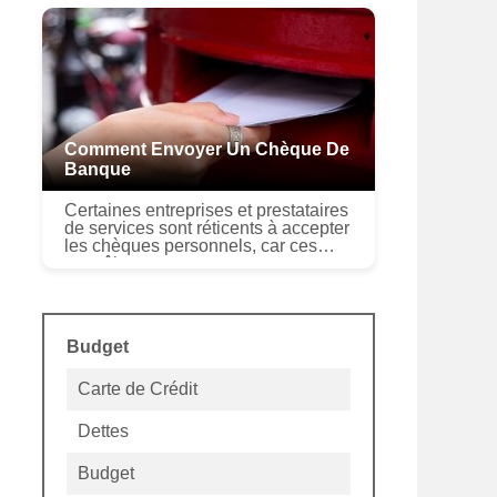
banque est un chèque tiré sur les
fon...
Comment Envoyer Un Chèque De
Banque
Certaines entreprises et prestataires
de services sont réticents à accepter
les chèques personnels, car ces
contrôles ne sont en aucun cas
garantis. Au lieu, les organisations
peuvent exiger que vous ...
Budget
Carte de Crédit
Dettes
Budget