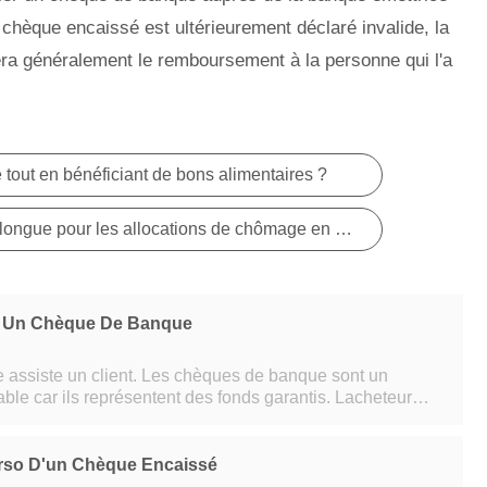
chèque encaissé est ultérieurement déclaré invalide, la
a généralement le remboursement à la personne qui l'a
 tout en bénéficiant de bons alimentaires ?
Pourquoi l'attente est-elle si longue pour les allocations de chômage en Caroline du Nord ?
 Un Chèque De Banque
t. Les chèques de banque sont un
ble car ils représentent des fonds garantis. Lacheteur
espèces, et le caissier émet e
rso D'un Chèque Encaissé