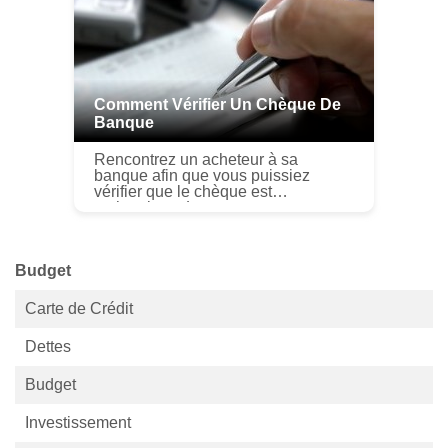
locale, mais remplac...
Comment Vérifier Un Chèque De
Banque
Rencontrez un acheteur à sa
banque afin que vous puissiez
vérifier que le chèque est
authentique. Lorsque vous acceptez
un chèque de banque de quelquun,
vous pourriez supposer que le
chèque est bon p...
Budget
Carte de Crédit
Dettes
Budget
Investissement