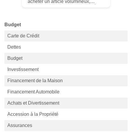
acheter un article volumineux,
comme un acompte pour une voiture
ou une maison. Un chèque de
banque est un chèque tiré sur les
fon...
Budget
Carte de Crédit
Dettes
Budget
Investissement
Financement de la Maison
Financement Automobile
Achats et Divertissement
Accession à la Propriété
Assurances