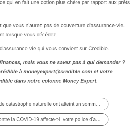
 ce qui en fait une option plus chère par rapport aux prêts
st que vous n'aurez pas de couverture d'assurance-vie.
ent lorsque vous décédez.
'assurance-vie qui vous convient sur Credible.
 finances, mais vous ne savez pas à qui demander ?
crédible à
moneyexpert@credible.com
et votre
edible dans notre colonne Money Expert.
Les pertes assurées en cas de catastrophe naturelle ont atteint un sommet en 10 ans au premier semestre 2021 :courtier d'assurance
Le fait de se faire vacciner contre la COVID-19 affecte-t-il votre police d'assurance-vie?