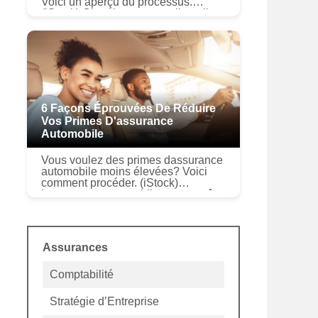
Voici un aperçu du processus.
(iStock) Obtenir une nouvelle police
dassurance automobile peut être un
processus plus complexe que vous
n...
6 Façons Éprouvées De Réduire
Vos Primes D'assurance
Automobile
Vous voulez des primes dassurance
automobile moins élevées? Voici
comment procéder. (iStock)
Lassurance automobile est un coût
nécessaire pour tout propriétaire de
voiture. Non seulement est-il requ...
Assurances
Comptabilité
Stratégie d’Entreprise