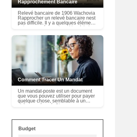
Rapprochement Bancaire
Relevé bancaire de 1906 Wachovia
Rapprocher un relevé bancaire nest
pas difficile. Il y a quelques éléments
qui seront nécessaires. Une fois les
reçus arrondis, les comparer au
relevé de la banque, f...
Comment Tracer Un Mandat
Un mandat-poste est un document
que vous pouvez utiliser pour payer
quelque chose, semblable à un
chèque prépayé. Si vous envoyez
un mandat à quelquun et que vous
voulez savoir sil a été encaissé ou
d...
Budget