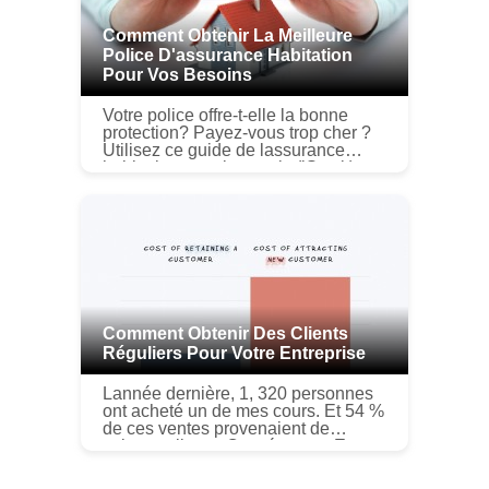
Comment Obtenir La Meilleure
Police D'assurance Habitation
Pour Vos Besoins
Votre police offre-t-elle la bonne
protection? Payez-vous trop cher ?
Utilisez ce guide de lassurance
habitation pour le savoir. (iStock)
Avoir une assurance adéquate est
essentiel en tant que propr...
Comment Obtenir Des Clients
Réguliers Pour Votre Entreprise
Lannée dernière, 1, 320 personnes
ont acheté un de mes cours. Et 54 %
de ces ventes provenaient de
existant clients. Cest énorme. Et ce
taux a augmenté avec le temps.
Dans les affaires, vous devez...