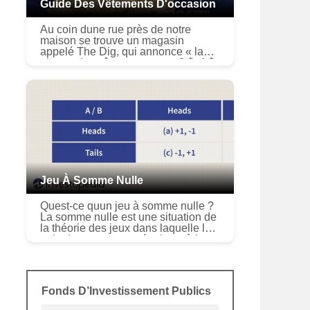
Guide Des Vêtements D'occasion
Au coin dune rue près de notre
maison se trouve un magasin
appelé The Dig, qui annonce « la
plupart des vêtements entre 3 $, 4 $
et 5 $ ». Beaucoup d’entre eux sont
des articles de dernière mode, qui ...
Jeu À Somme Nulle
Quest-ce quun jeu à somme nulle ?
La somme nulle est une situation de
la théorie des jeux dans laquelle le
gain dune personne équivaut à la
perte dune autre, le changement net
de richesse ou davanta...
Fonds D’Investissement Publics