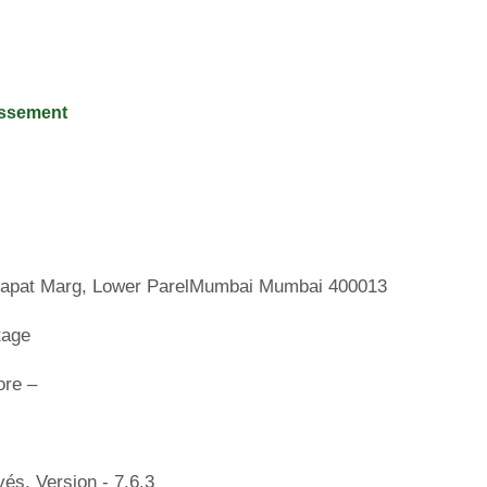
tissement
Bapat Marg, Lower ParelMumbai Mumbai 400013
tage
ore –
és. Version - 7.6.3