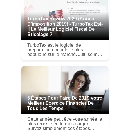
TurboTax Review 2020 (année
D'imposition 2019) - TurboTax Est-
Il Le Meilleur Logiciel Fiscal De
Bricolage ?
TurboTax est le logiciel de
préparation dimpôts le plus
populaire sur le marché. Jutilise moi-
même ce logiciel et je le
recommande vivement. Le service
est simple dutilisation, même si vous
navez jama...
5 Étapes Pour Faire De 2019 Votre
Meilleur Exercice Financier De
Tous Les Temps
Cette année peut être votre année la
plus réussie en termes dargent.
Suivez simplement ces étapes.